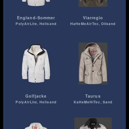
England-Sommer
Viarregio
PolyAirLite, Hellsand
HaHeMeAirTec, Oilsand
Golfjacke
Taurus
PolyAirLite, Hellsand
KaHeMeHiTec, Sand