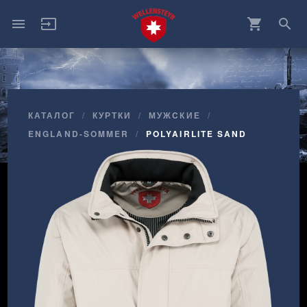
menu
input
shopping_cart
search
КАТАЛОГ
КУРТКИ
МУЖCКИЕ
ENGLAND-SOMMER
POLYAIRLITE SAND