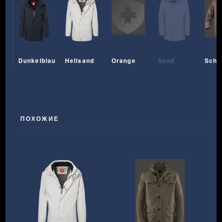
Dunkelblau
Hellsand
Orange
Sand
Scho
ПОХОЖИЕ