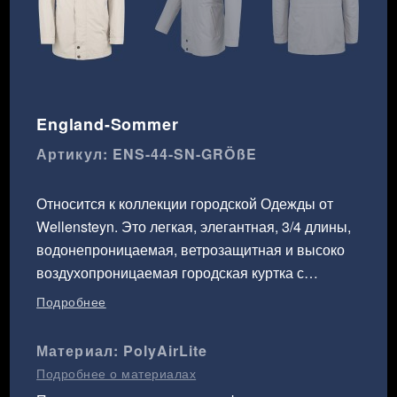
England-Sommer
Артикул: ENS-44-SN-GRÖßE
Относится к коллекции городской Одежды от
Wellensteyn. Это легкая, элегантная, 3/4 длины,
водонепроницаемая, ветрозащитная и высоко
воздухопроницаемая городская куртка с
четырьмя накладными карманами, одним
Подробнее
карманом Наполеон, двумя внутренними
кармана, карманом для сотового телефона. Эта
Материал: PolyAirLite
куртка предоставляет много возможностей для
Подробнее о материалах
хранения разных вещей, принадлежностей и