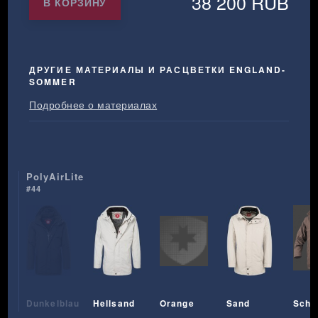
38 200 RUB
В КОРЗИНУ
ДРУГИЕ МАТЕРИАЛЫ И РАСЦВЕТКИ ENGLAND-
SOMMER
Подробнее о материалах
PolyAirLite
#44
Dunkelblau
Hellsand
Orange
Sand
Scho