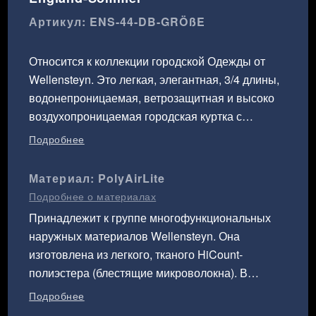
Артикул: ENS-44-DB-GRÖßE
Относится к коллекции городской Одежды от
Wellensteyn. Это легкая, элегантная, 3/4 длины,
водонепроницаемая, ветрозащитная и высоко
воздухопроницаемая городская куртка с
четырьмя накладными карманами, одним
Подробнее
карманом Наполеон, двумя внутренними
кармана, карманом для сотового телефона. Эта
Материал: PolyAirLite
куртка предоставляет много возможностей для
Подробнее о материалах
хранения разных вещей, принадлежностей и
Принадлежит к группе многофункциональных
документов (DIN A4), отдельно, без
наружных материалов Wellensteyn. Она
повреждений. Она отделана приятной для кожи,
изготовлена ​​из легкого, тканого HiCount-
летней, легкой подкладкой. Высоко вставленная
полиэстера (блестящие микроволокна). В
молния позволяет удобно сидеть.
отличие от обычного, матовое микроволокно
Подробнее
Рекомендуется машинная стирка при
PolyAirLite является шелковистым, блестящим,