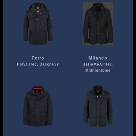
Retro
Milaneo
PolyHiTec, Darknavy
HaHeMeAirTec,
Midnightblue