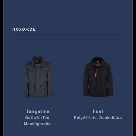
ПОХОЖИЕ
Tangerine
Fuel
OsCoAirTec,
PolyAirLite, Dunkelblau
Moonlightblue