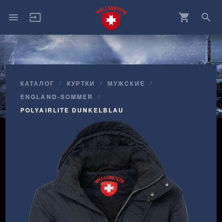
menu
input
shopping_cart
search
КАТАЛОГ
КУРТКИ
МУЖCКИЕ
ENGLAND-SOMMER
POLYAIRLITE DUNKELBLAU