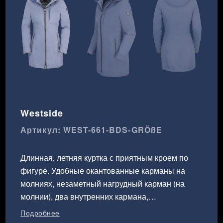
Westside
Артикул: WEST-661-BDS-GRÖßE
Длинная, летняя куртка с приятным кроем по
фигуре. Удобные окантованные карманы на
молниях, незаметный нагрудный карман (на
молнии), два внутренних кармана,
регулируемый капюшон. Небольшие пятна
Подробнее
цвета: Шнуры на капюшоне оранжевого цвета.