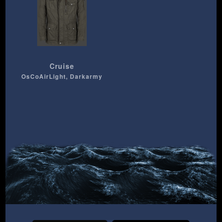
Cruise
OsCoAirLight, Darkarmy