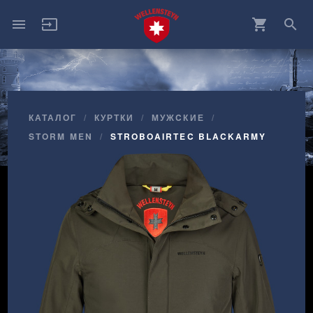
menu
input
shopping_cart
search
КАТАЛОГ
КУРТКИ
МУЖCКИЕ
STORM MEN
STROBOAIRTEC BLACKARMY