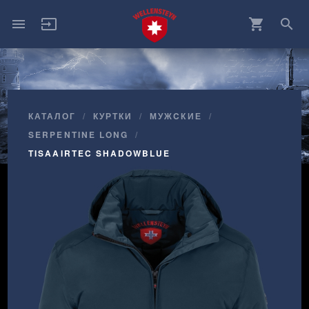
menu
input
shopping_cart
search
КАТАЛОГ
КУРТКИ
МУЖCКИЕ
SERPENTINE LONG
TISAAIRTEC SHADOWBLUE