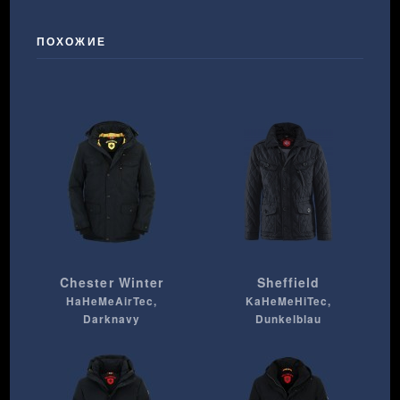
ПОХОЖИЕ
Chester Winter
Sheffield
HaHeMeAirTec,
KaHeMeHiTec,
Darknavy
Dunkelblau