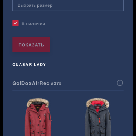
В наличии
check
ПОКАЗАТЬ
QUASAR LADY
info_outline
GolDoxAirRec
#375