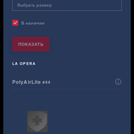
В наличии
check
ПОКАЗАТЬ
LA OPERA
info_outline
PolyAirLite
#44