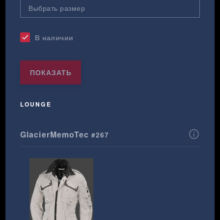
В наличии
check
ПОКАЗАТЬ
LOUNGE
info_outline
GlacierMemoTec
#267