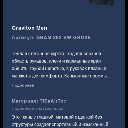
Graviton Men
Артикул: GRAM-382-SW-GRÖßE
Теплая стеганная куртка. Задняя верхняя
область рукавов, плечи и карманные края
обшиты грубой шерстью, в рукавах вязаные
манжеты для комфорта. Карманные проемы
закрываются на молнии, вся куртка (за
Подробнее
исключение рукавов) выстлана мягким мехом
Тедди. Капюшон является съемным,
Материал: TiSaAirTec
регулируемым в двух направлениях.
Подробнее о материалах
Рекомендуется машинная стирка при
Это ткань с гладкой, матовой отделкой без
температуре 30°С. Не рекомендуется применять
структуры создает спортивный и изысканный
смягчители ткани и химическую чистку.