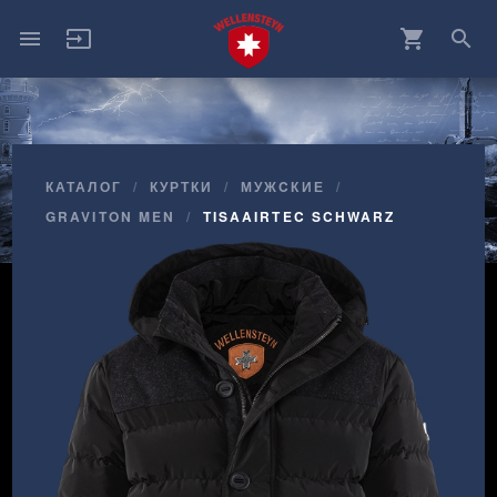
menu
input
shopping_cart
search
КАТАЛОГ
КУРТКИ
МУЖCКИЕ
GRAVITON MEN
TISAAIRTEC SCHWARZ