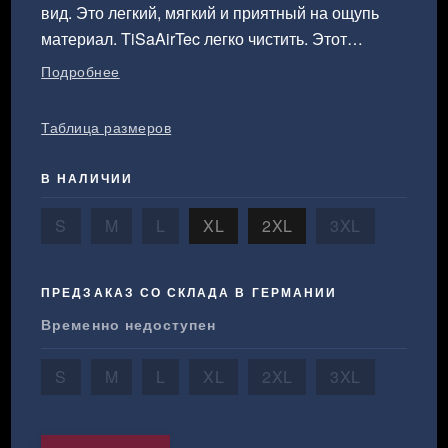
вид. Это легкий, мягкий и приятный на ощупь
материал. TiSaAirTec легко чистить. Этот
материал можно стирать в машине при 30°С. Не
Подробнее
рекомендуется применять химическую чистку и
смягчители ткани.
Таблица размеров
В НАЛИЧИИ
S
M
L
XL
2XL
3XL
ПРЕДЗАКАЗ СО СКЛАДА В ГЕРМАНИИ
Временно недоступен
S
M
L
XL
2XL
3XL