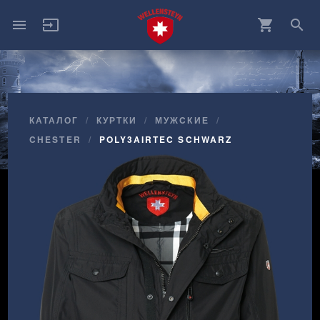
menu
input
shopping_cart
search
КАТАЛОГ
КУРТКИ
МУЖCКИЕ
CHESTER
POLY3AIRTEC SCHWARZ