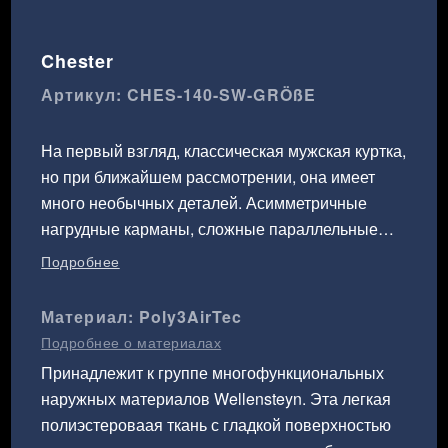
Chester
Артикул: CHES-140-SW-GRÖßE
На первый взгляд, классическая мужская куртка,
но при ближайшем рассмотрении, она имеет
много необычных деталей. Асимметричные
нагрудные карманы, сложные параллельные
декоративные строчки на клапанах, необычный
Подробнее
ход швов. Боковые карманы имеют удобные
отверстия сбоку для рук. Супер инновационной
Материал: Poly3AirTec
является обработка воротника, в котором видна
Подробнее о материалах
узкая полоска из контрастного материала. Из
Принадлежит к группе многофункциональных
такого же материала изготовлены ригели в
наружных материалов Wellensteyn. Эта легкая
задней части, с помощью которых можно
полиэстероваая ткань с гладкой поверхностью
регулировать объем талии. В задней области